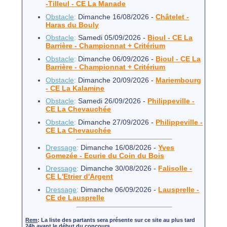
-Tilleul - CE La Manade
Obstacle
:
Dimanche 16/08/2026 -
Châtelet -
Haras du Bouly
Obstacle
:
Samedi 05/09/2026 -
Bioul - CE La
Barrière - Championnat + Critérium
Obstacle
:
Dimanche 06/09/2026 -
Bioul - CE La
Barrière - Championnat + Critérium
Obstacle
:
Dimanche 20/09/2026 -
Mariembourg
- CE La Kalamine
Obstacle
:
Samedi 26/09/2026 -
Philippeville -
CE La Chevauchée
Obstacle
:
Dimanche 27/09/2026 -
Philippeville -
CE La Chevauchée
Dressage
:
Dimanche 16/08/2026 -
Yves
Gomezée - Ecurie du Coin du Bois
Dressage
:
Dimanche 30/08/2026 -
Falisolle -
CE L'Etrier d'Argent
Dressage
:
Dimanche 06/09/2026 -
Lausprelle -
CE de Lausprelle
Rem
: La liste des partants sera présente sur ce site au plus tard
24h avant le début du concours.